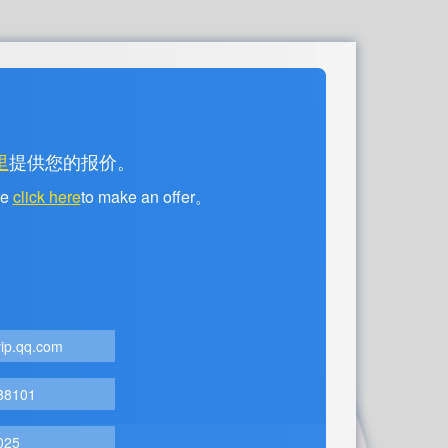
里
提供您的报价。
se
click here
to make an offer。
ip.qq.com
88101
025