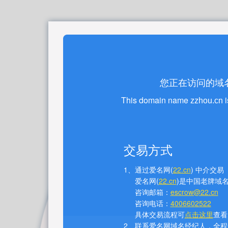
您正在访问的域
This domain name
i
zzhou.cn
交易方式
1、通过爱名网(
22.cn
) 中介交易
爱名网(
22.cn
)是中国老牌域
咨询邮箱：
escrow@22.cn
咨询电话：
4006602522
具体交易流程可
点击这里
查看
2、联系爱名网域名经纪人，全